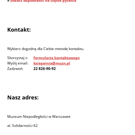
»
zobacz odpowiedzi na częste pytania
Kontakt:
Wybierz dogodną dla Ciebie metodę kontaktu.
Skorzystaj z:
formularza kontaktowego
Wyślij email:
ksiegarnia@muzn.pl
Zadzwoń:
22 826-90-92
Nasz adres:
Muzeum Niepodległości w Warszawie
al. Solidarności 62