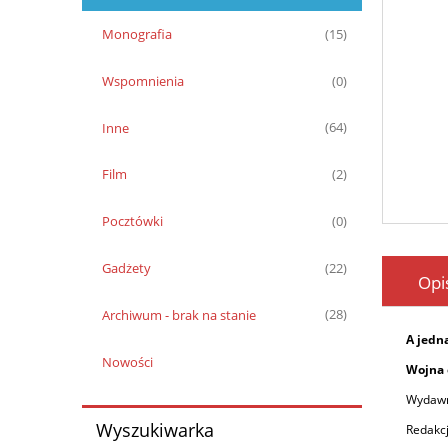
Monografia
(15)
Wspomnienia
(0)
Inne
(64)
Film
(2)
Pocztówki
(0)
Gadżety
(22)
Opi
Archiwum - brak na stanie
(28)
A jedn
Nowości
Wojna 
Wydawn
Wyszukiwarka
Redakcj