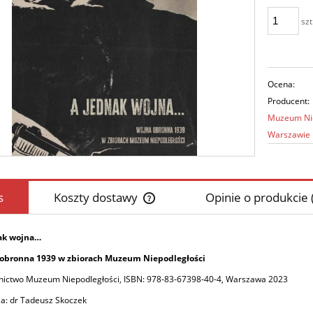
szt
Ocena:
Producent:
Muzeum Nie
Warszawie
s
Koszty dostawy
Opinie o produkcie 
Cena nie zawiera ewentualnych koszt
ak wojna…
płatności
obronna 1939 w zbiorach Muzeum Niepodległości
ictwo Muzeum Niepodległości, ISBN: 978-83-67398-40-4, Warszawa 2023
a: dr Tadeusz Skoczek