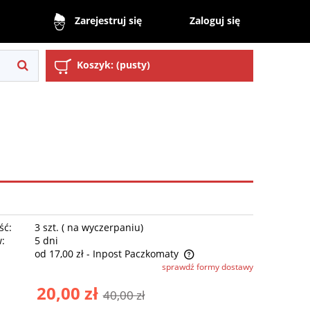
Zaloguj się
Zarejestruj się
Koszyk:
(pusty)
ść:
3 szt. ( na wyczerpaniu)
w:
5 dni
od 17,00 zł
- Inpost Paczkomaty
sprawdź formy dostawy
Cena nie zawiera ewentualnych kosztów
20,00 zł
40,00 zł
płatności