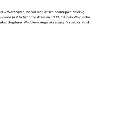
ci w Warszawie, wśród nich afisze promujące zbiórkę
,
Poland first to fight
czy
Wrzesień 1939
,
tak było
Wojciecha
lakat Bogdana Wróblewskiego ukazujący IV rozbiór Polski.