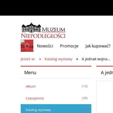
Nowości
Promocje
Jak kupować?
»
»
Jesteś w:
Katalog wystawy
A jednak wojna…
Menu
A jed
Album
(12)
Czasopisma
(30)
Katalog wystawy
(11)