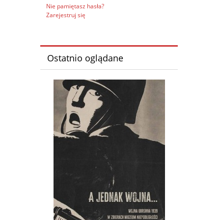
Nie pamiętasz hasła?
Zarejestruj się
Ostatnio oglądane