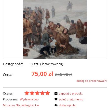
Dostępność:
0 szt. ( brak towaru)
75,00 zł
250,00 zł
Cena:
dodaj do przechowalni
Ocena:
zapytaj o produkt
Producent:
Wydawnictwo
poleć znajomemu
Muzeum Niepodległości w
dodaj opinię