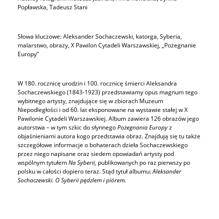
Popławska, Tadeusz Stani
Słowa kluczowe: Aleksander Sochaczewski, katorga, Syberia,
malarstwo, obrazy, X Pawilon Cytadeli Warszawskiej, „Pożegnanie
Europy”
W 180. rocznicę urodzin i 100. rocznicę śmierci Aleksandra
Sochaczewskiego (1843-1923) przedstawiamy opus magnum tego
wybitnego artysty, znajdujące się w zbiorach Muzeum
Niepodległości i od 60. lat eksponowane na wystawie stałej w X
Pawilonie Cytadeli Warszawskiej. Album zawiera 126 obrazów jego
autorstwa – w tym szkic do słynnego
Pożegnania Europy
z
objaśnieniami autora kogo przedstawia obraz. Znajdują się tu także
szczegółowe informacje o bohaterach dzieła Sochaczewskiego
przez niego napisane oraz siedem opowiadań artysty pod
wspólnym tytułem
Na Syberii,
publikowanych po raz pierwszy po
polsku w całości dopiero teraz. Stąd tytuł albumu:
Aleksander
Sochaczewski. O Syberii pędzlem i piórem.