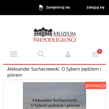
Zaloguj się
Zarejestruj się
Aleksander Sochaczewski. O Syberii pędzlem i
piórem
promocja