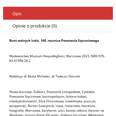
Opis
Opinie o produkcie (0)
Bunt wolnych ludzi. 160. rocznica Powstania Styczniowego
Wydawnictwo Muzeum Niepodległości, Warszawa 2023, ISBN 978-
83-67398-28-2
Redakcja: dr Beata Michalec, dr Tadeusz Skoczek
Słowa kluczowe: Żoliborz, Powstanie Listopadowe, Cytadela,
Powstanie Styczniowe, kosmopolityzm, historia kobiet,
międzykulturowość, Eliza Orzeszkowa, nowelistyka, puszcza,
postpamięć, Roman Szwoynicki, Litwa, malarstwo, literatura,
fotografia, Warszawa, bazylianie, unici, kasata zakonu, klasztor na
Miodowej, historia Polski XIX wieku, Polikarp Girsztowt, Władysław