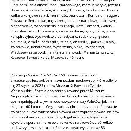
Cieplinami, działalność Rządu Narodowego, memuarystyka, Józefa i
Bolesław Ancowie, koleje, Apolinary Kurowski, Teodor Cieszkowski,
walka o kolejowe szlaki, moralność, patriotyzm, Romuald Traugutt ,
Powstanie Styczniowe, męczennik, bohater narodowy, katolicyzm,
Machczyńska, wspomnienia, emigracja, Hotel Lambert, Walery-
Eljasz-Radzikowski, akwarela, sepia, zesłanie, Sybir, walka, prasa
konspiracyjna, wydawnictwo periodyczne, redaktorzy, gazeta,
biblioteka, cimelia, pamiętniki, relacje, dzienniki, , potyczki, bitwy,
świadkowie, bohaterowie, wydarzenia, bitwa, Święty Krzyż,
Władysław Zapałowski, Jan Kajetan Janowski, Marian Langiewicz,
Rydzewo, Tomasz Kolbe, Mazowsze Północne
Publikacja
Bunt wolnych ludzi. 160. rocznica Powstania
Styczniowego
jest pokłosiem sympozjum naukowego, które odbyło
się 25 stycznia 2023 roku w Muzeum X Pawilonu Cytadeli
Warszawskiej. Zostało ono zorganizowane przez Muzeum
Niepodległości w ramach cyklu wydarzeń kulturalno-naukowych
upamiętniających zryw narodowowyzwoleńczy Polaków, jaki miał
miejsce 160 lat temu. Organizatorzy chcieli przypomnieć postacie
związane z Powstaniem Styczniowym oraz zaprezentować udział w
nim mieszkańców poszczególnych guberni. Przedsięwzięcie
wywołało spore zainteresowanie wśród naukowców z ośrodków
badawczych w całym kraju. Podczas obrad wystąpiło aż 33