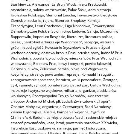
Stankiewicz, Aleksander Le Brun, Włodzimierz Kretkowski,
arystokracja, salony warszawskie, Pałac Saski, administracja
Królestwa Polskiego, Memoriał Enocha, Towarzystwo Kredytowe
Ziemskie, zesłanie, rejent, filantrop, Snopków, Komisja
Ekspedycyjna, Leon Czachowski, Liga Narodowa, Towarzystwo
Demokratyczne Polskie, Stronnictwo Ludowe, Galicja, Muzeum w
Rapperswilu, Imperium Rosyjskie, liberalizm, literatura polska,
prasa, „Sankt-Pietierburgskije Wiedomosti”, recepcja, weteran,
grób, niepodległość, Powstanie Styczniowe w Prusach, Żydzi
wschodniopruscy, dostawy broni z Prus, pruskie porty, ludność Prus
Wschodnich, powstańcy-uchodźcy, mieszkańców Prus Wschodnich
w powstaniu, Bolesław Prus, bitwy i potyczki, powiat łukowski,
Garwolin, Łuków, Żelechów, batalia, bitwa pod Węgrowem,
kosynierzy, strzelcy, powstaniec, represje, Romuald Traugutt ,
zaangażowanie społeczne, heroizm, walki powstańcze, Grottger,
cykl, rysunek, symbol, bohaterstwo, patriotyzm, Galicja Wschodnia,
instrukcje i wytyczne wojskowe, militaria, organizacja oddziałów
wojskowych, Rzeczpospolita Trojga Narodów, uwłaszczenie
chłopów, Archanioł Michał, płk Ludwik Zwierzdowski „Topór”,
Opatów, Mohylew, organizacja Czerwonych, Rząd Narodowy,
Ziemia Biłgorajska, Austria, kampania wojenna, Zygmunt
Chmieleński, Radom, pamięć o powstańcach, radomskie miejsce
straceń powstańców, kosa, broń, powstania narodowe XIX wieku,
Insurekcja Kościuszkowska, narracja, pamięć historyczna,
tożsamość narodowa, Ukraina, Białoruś, Litwa, Polska, bitwa pod