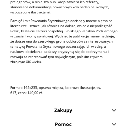
prelegentów, a niniejsza publikacja zawiera ich referaty,
stanowiące dokumentację nowych wyników badań naukowych,
wzbogacone ilustracjami.
Pamięć i mit Powstania Styczniowego odcisnęły mocne piętno na
literaturze i sztuce, jak również na dalszej walce o niepodległość
Polski, kształcie II Rzeczpospolitej i Polskiego Państwa Podziemnego
w czasie II wojny światowej. Wydając tę publikację mamy nadzieję,
że dotrze ona do szerokiego grona odbiorców zainteresowanych
tematyką Powstania Styczniowego poszerzając ich wiedzę, a
naukowe dociekania badaczy przyczynią się do podtrzymania i
rozwoju zainteresowań tym największym, polskim zrywem
zbrojnym XIX wieku.
Format: 165x235, oprawa miękka, kolorowe ilustracje, ss.
617, cena: 140,00 zł.
Zakupy
Pomoc