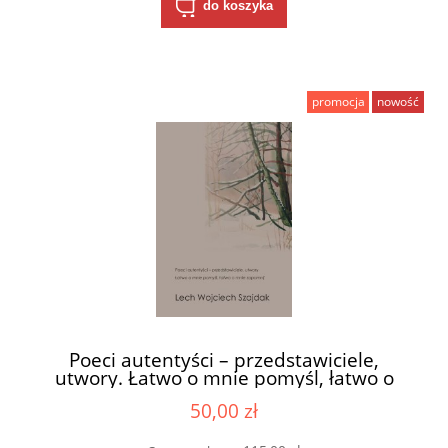
do koszyka
promocja
nowość
Poeci autentyści – przedstawiciele,
utwory. Łatwo o mnie pomyśl, łatwo o
mnie zapomnij
50,00 zł